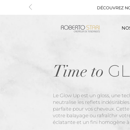
DÉCOUVREZ N
NOS
G
Time to
Le Glow Up est un gloss, une te
neutralise les reflets indésirabl
parfaite pour vos cheveux.
Cette
votre balayage ou rafraîchir votr
éclatante et un fini homogène à 