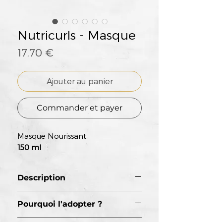
Nutricurls - Masque
Prix
17,70 €
Ajouter au panier
Commander et payer
Masque Nourissant
150 ml
Description
Soin nourrissant intense pour
Pourquoi l'adopter ?
un traitement en profondeur
qui protège des frisottis et