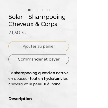
Solar - Shampooing
Cheveux & Corps
Prix
21,30 €
Ajouter au panier
Commander et payer
Ce
shampooing quotidien
nettoie
en douceur tout en
hydratant
les
cheveux et la peau. Il élimine
efficacement les
résidus de
crème solaire, de sel et de chlore
,
Description
laissant les
cheveux
propres
,
légers
et
brillan
Idéal pour les cheveux