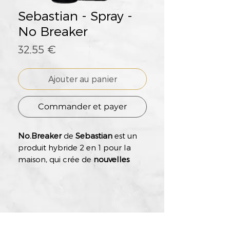
Sebastian - Spray -
No Breaker
Prix
32,55 €
Ajouter au panier
Commander et payer
No.Breaker
de
Sebastian
est un
produit hybride 2 en 1 pour la
maison, qui crée de
nouvelles
liaisons de fibres dans les cheveux
et leur donne du volume
.
No.Breaker réduit la casse des
cheveux jusqu'à 99%*. No.
Breaker combine soin et coiffage
pour les cheveux abîmés. Il